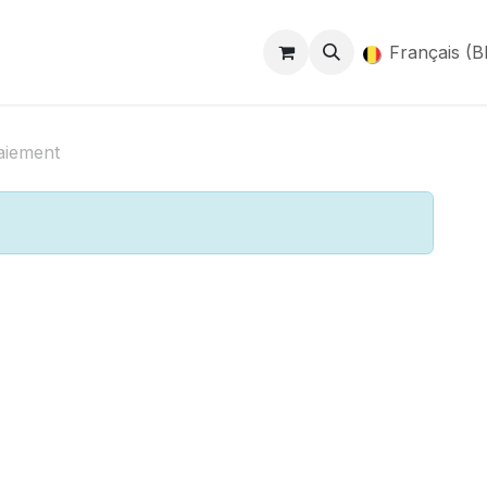
ntact
Unsp-Finances
Français (B
aiement