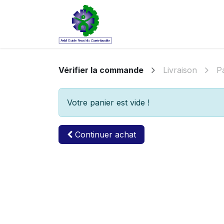
Se rendre au contenu
Accueil
Commande
Co
Vérifier la commande
Livraison
P
Votre panier est vide !
Continuer achat