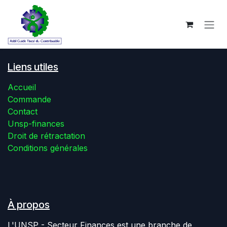
Se rendre au contenu
Liens utiles
Accueil
Commande
Contact
Unsp-finances
Droit de rétractation
Conditions générales
À propos
L'UNSP - Secteur Finances est une branche de