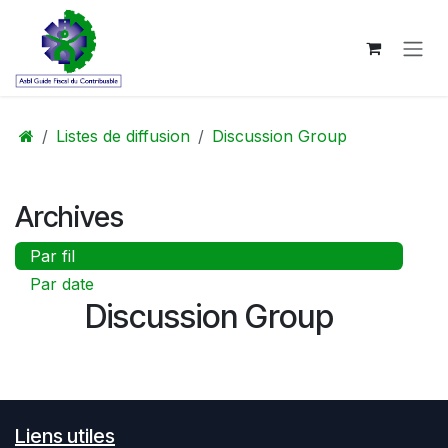
Se rendre au contenu
Listes de diffusion
Discussion Group
Archives
Par fil
Par date
Discussion Group
Liens utiles