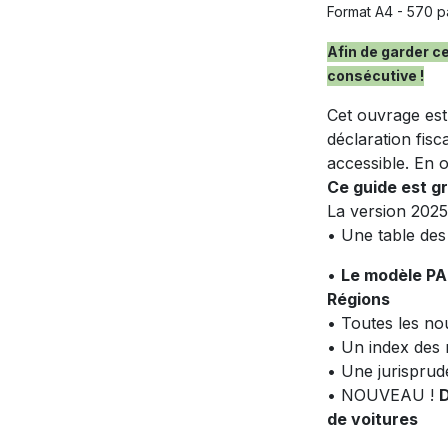
Format A4 - 570 
Afin de garder c
consécutive !
Cet ouvrage est 
déclaration fis
accessible. En o
Ce guide est g
La version 2025
• Une table des
•
Le modèle PAR
Régions
• Toutes les no
• Un index des 
• Une jurisprud
• NOUVEAU !
D
de voitures