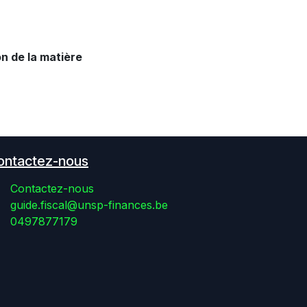
n de la matière
ontactez-nous
Contactez-nous
guide.fiscal@unsp-finances.be
0497877179