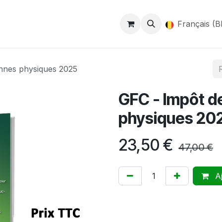
ntact
Unsp-Finances
Français (B
nnes physiques 2025
GFC - Impôt d
physiques 20
23,50
€
47,00
€
Aj