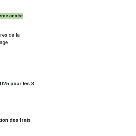
 3ème année
res de la
gage
.
025 pour les 3
ion des frais