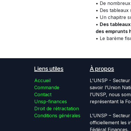
• De nombreux 
• Des tableaux s
• Un chapitre s
•
Des tableaux 
des emprunts h
• Le barème fis
Liens utiles
À propos
Accueil
L'UNSP - Secteur 
Commande
savoir l’Union Nat
Contact
l’UNSP, nous somm
Unsp-finances
représentant la Fo
Droit de rétractation
Conditions générales
L’UNSP – Secteur 
officiellement les
Fédéral Finances.